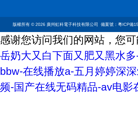
儀
T1轉換器車載以太網分
MC9020100/1000base-
析儀
T1轉換器車載以太網分
析儀
版權所有 © 2026 廣州虹科電子科技有限公司
備案號：粵ICP備15
感谢您访问我们的网站，您可
岳奶大又白下面又肥又黑水多-
bbw-在线播放a-五月婷婷深深爱
频-国产在线无码精品-av电影