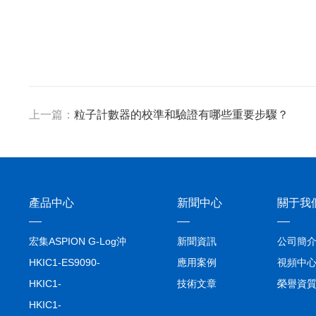
上一篇：
粒子計數器的校準和驗證有哪些重要步驟？
產品中心
新聞中心
關于我
宏集ASPION G-Log沖
新聞資訊
公司簡
擊記錄儀
HKIC1-ES9090-
應用案例
視頻中
setA100/1000base-T1
HKIC1-
技術文章
榮譽資
轉換器車載以太網分析
ES9090100/1000base-
HKIC1-