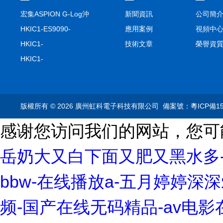
宏集ASPION G-Log沖
新聞資訊
公司簡
擊記錄儀
HKIC1-ES9090-
應用案例
視頻中
setA100/1000base-T1
HKIC1-
技術文章
榮譽資
轉換器車載以太網分析
ES9090100/1000base-
HKIC1-
儀
T1轉換器車載以太網分
MC9020100/1000base-
析儀
T1轉換器車載以太網分
析儀
版權所有 © 2026 廣州虹科電子科技有限公司
備案號：粵ICP備15
感谢您访问我们的网站，您可
岳奶大又白下面又肥又黑水多-
bbw-在线播放a-五月婷婷深深爱
频-国产在线无码精品-av电影